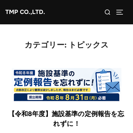
コ
検
TMP CO.,LTD.
ン
サイド
索
テ
対
ン
象:
ツ
へ
カテゴリー:
トピックス
ス
キ
ッ
プ
【令和8年度】施設基準の定例報告を忘
れずに！