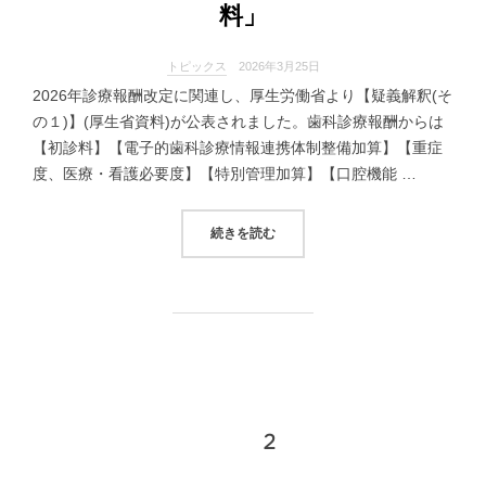
料」
トピックス
2026年3月25日
2026年診療報酬改定に関連し、厚生労働省より【疑義解釈(そ
の１)】(厚生省資料)が公表されました。歯科診療報酬からは
【初診料】【電子的歯科診療情報連携体制整備加算】【重症
度、医療・看護必要度】【特別管理加算】【口腔機能 …
“【令和8年度診療報酬改定】疑義
続きを読む
投
1
2