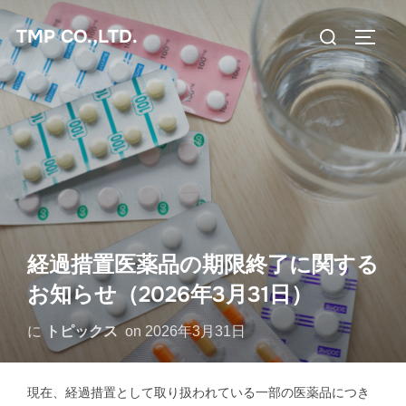
コ
検
TMP CO.,LTD.
ン
サイド
索
テ
対
ン
象:
ツ
へ
ス
キ
ッ
プ
経過措置医薬品の期限終了に関する
お知らせ（2026年3月31日）
に
トピックス
on
2026年3月31日
現在、経過措置として取り扱われている一部の医薬品につき