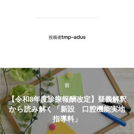
投稿者
tmp-adus
投稿者
投
稿
前
前
ナ
【令和8年度診療報酬改定】疑義解釈
から読み解く「新設 口腔機能実地
ビ
指導料」
ゲ