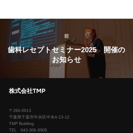
投
稿
前
前
ナ
歯科レセプトセミナー2025 開催の
お知らせ
ビ
ゲ
ー
株式会社TMP
シ
ョ
〒260-0013
千葉県千葉市中央区中央4-13-12
ン
TMP Building
TEL 043-306-8905