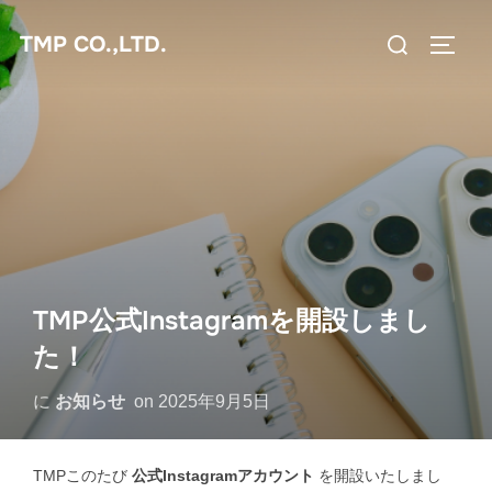
コ
検
TMP CO.,LTD.
ン
サイド
索
テ
対
ン
象:
ツ
へ
ス
キ
ッ
プ
TMP公式Instagramを開設しまし
た！
に
お知らせ
on
2025年9月5日
TMPこのたび
公式Instagramアカウント
を開設いたしまし