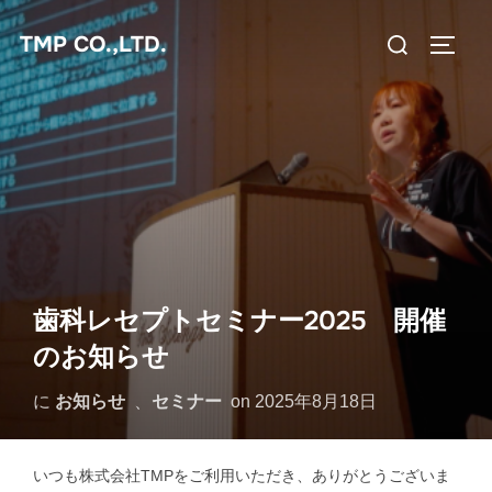
コ
検
TMP CO.,LTD.
ン
サイド
索
テ
対
ン
象:
ツ
へ
ス
キ
ッ
プ
歯科レセプトセミナー2025 開催
のお知らせ
に
お知らせ
、
セミナー
on
2025年8月18日
いつも株式会社TMPをご利用いただき、ありがとうございま