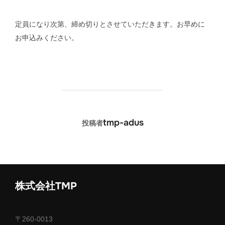
定員になり次第、締め切りとさせていただきます。お早めに
お申込みください。
投稿者
tmp-adus
投稿者
株式会社TMP
〒260-0013