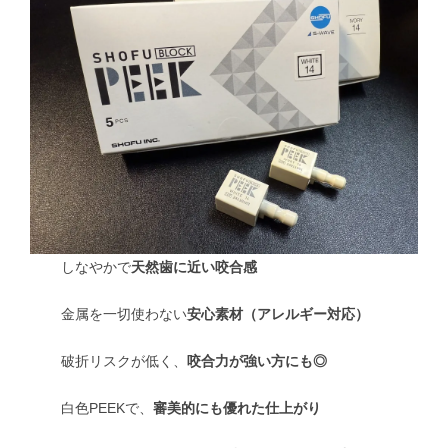
しなやかで
天然歯に近い咬合感
金属を一切使わない
安心素材（アレルギー対応）
破折リスクが低く、
咬合力が強い方にも◎
白色PEEKで、
審美的にも優れた仕上がり