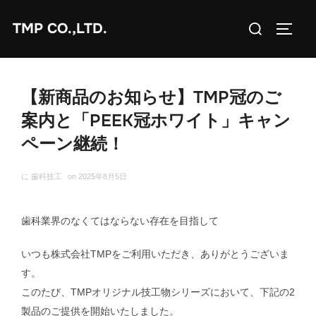
コ
検
TMP CO.,LTD.
ン
サイド
索
テ
対
ン
象:
ツ
【新商品のお知らせ】TMP冠のご
へ
ス
案内と「PEEK冠ホワイト」キャン
キ
ペーン継続！
ッ
プ
に
歯科技工
on
2025年8月5日
歯科業界のなくてはならない存在を目指して
いつも株式会社TMPをご利用いただき、ありがとうございま
す。
このたび、TMPオリジナル技工物シリーズにおいて、下記の2
製品のご提供を開始いたしました。