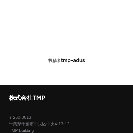
PEEK冠ホワイトについてはこちら
投稿者
tmp-adus
投稿者
株式会社TMP
〒260-0013
千葉県千葉市中央区中央4-13-12
TMP Building